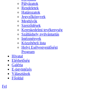
Pályázatok
Rendeletek
Határozatok
Jegyzőkönyvek
Meghívók
Szerződések
Kereskedelmi tevékenység
Szálláshely nyilvántartás
Intézmények
Közzétételi lista
Helyi Esélyegyenlőségi
Program
Hivatal
Elérhetőség
Galéria
E-ügyintézés
Választások
Főoldal
Fel