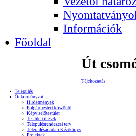
Vezetői határo
Nyomtatványo
Információk
Főoldal
Út csomó
Tájékoztatás
Település
Önkormányzat
Hirdetmények
Polgármesteri köszöntő
Képviselőtestület
Testületi ülések
Településrendezési terv
Településarculati Kézikönyv
Projektek