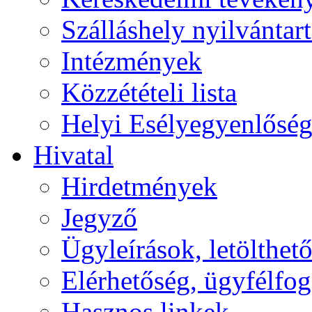
Szálláshely nyilvántart
Intézmények
Közzétételi lista
Helyi Esélyegyenlősé
Hivatal
Hirdetmények
Jegyző
Ügyleírások, letölth
Elérhetőség, ügyfélfo
Hasznos linkek