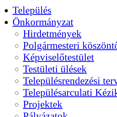
Település
Önkormányzat
Hirdetmények
Polgármesteri köszönt
Képviselőtestület
Testületi ülések
Településrendezési ter
Településarculati Kéz
Projektek
Pályázatok