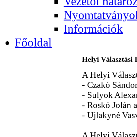
Vezetői határo
Nyomtatványo
Információk
Főoldal
Helyi Választási 
A Helyi Válasz
- Czakó Sándor 
- Sulyok Alexan
- Roskó Jolán a
- Ujlakyné Vasv
A Helyi Választ