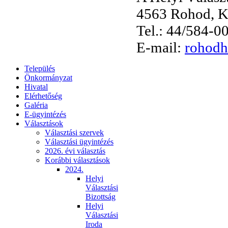
4563 Rohod, Ko
Tel.: 44/584-0
E-mail:
rohodh
Település
Önkormányzat
Hivatal
Elérhetőség
Galéria
E-ügyintézés
Választások
Választási szervek
Választási ügyintézés
2026. évi választás
Korábbi választások
2024.
Helyi
Választási
Bizottság
Helyi
Választási
Iroda