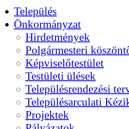
Település
Önkormányzat
Hirdetmények
Polgármesteri köszönt
Képviselőtestület
Testületi ülések
Településrendezési ter
Településarculati Kéz
Projektek
Pályázatok