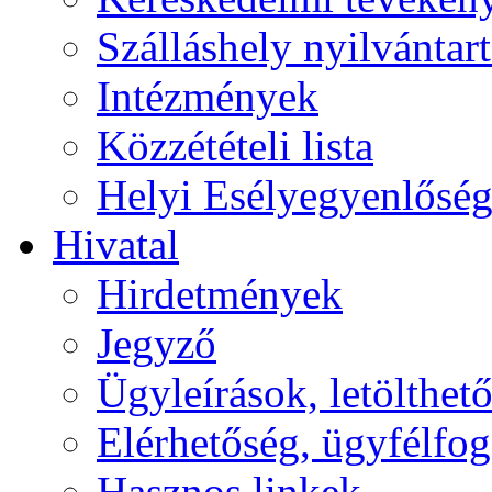
Szálláshely nyilvántart
Intézmények
Közzétételi lista
Helyi Esélyegyenlősé
Hivatal
Hirdetmények
Jegyző
Ügyleírások, letölth
Elérhetőség, ügyfélfo
Hasznos linkek