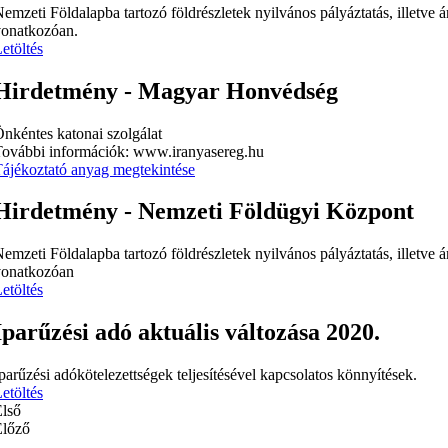
emzeti Földalapba tartozó földrészletek nyilvános pályáztatás, illetve á
vonatkozóan.
etöltés
Hirdetmény - Magyar Honvédség
nkéntes katonai szolgálat
ovábbi információk: www.iranyasereg.hu
ájékoztató anyag megtekintése
Hirdetmény - Nemzeti Földügyi Központ
emzeti Földalapba tartozó földrészletek nyilvános pályáztatás, illetve á
vonatkozóan
etöltés
Iparűzési adó aktuális változása 2020.
parűzési adókötelezettségek teljesítésével kapcsolatos könnyítések.
etöltés
lső
Előző
1