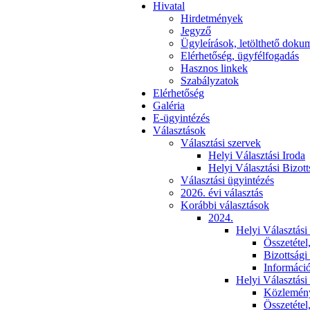
Hivatal
Hirdetmények
Jegyző
Ügyleírások, letölthető dok
Elérhetőség, ügyfélfogadás
Hasznos linkek
Szabályzatok
Elérhetőség
Galéria
E-ügyintézés
Választások
Választási szervek
Helyi Választási Iroda
Helyi Választási Bizott
Választási ügyintézés
2026. évi választás
Korábbi választások
2024.
Helyi Választási
Összetétel
Bizottsági
Informáci
Helyi Választási
Közlemén
Összetétel