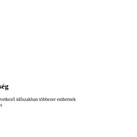
ség
következő időszakban többezer embernek
is