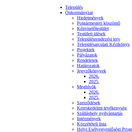
Település
Önkormányzat
Hirdetmények
Polgármesteri köszöntő
Képviselőtestület
Testületi ülések
Településrendezési terv
Településarculati Kézikönyv
Projektek
Pályázatok
Rendeletek
Határozatok
Jegyzőkönyvek
2026.
2025.
Meghívók
2026.
2025.
Szerződések
Kereskedelmi tevékenység
Szálláshely nyilvántartás
Intézmények
Közzétételi lista
Helyi Esélyegyenlőségi Prog