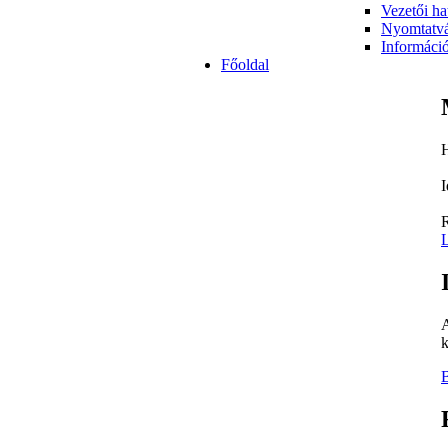
Vezetői ha
Nyomtatv
Informáci
Főoldal
H
I
R
L
A
k
B