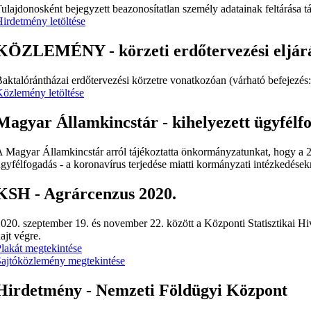
ulajdonosként bejegyzett beazonosítatlan személy adatainak feltárása 
irdetmény letöltése
KÖZLEMÉNY - körzeti erdőtervezési eljárá
aktalórántházai erdőtervezési körzetre vonatkozóan (várható befejezés
özlemény letöltése
Magyar Államkincstár - kihelyezett ügyf
 Magyar Államkincstár arról tájékoztatta önkormányzatunkat, hogy a 2
gyfélfogadás - a koronavírus terjedése miatti kormányzati intézkedésekre 
KSH - Agrárcenzus 2020.
020. szeptember 19. és november 22. között a Központi Statisztikai Hiv
ajt végre.
lakát megtekintése
ajtóközlemény megtekintése
Hirdetmény - Nemzeti Földügyi Központ