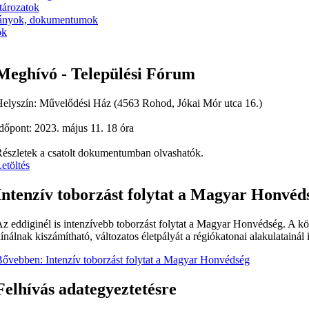
tározatok
ányok, dokumentumok
ók
Meghívó - Települési Fórum
elyszín: Művelődési Ház (4563 Rohod, Jókai Mór utca 16.)
dőpont: 2023. május 11. 18 óra
észletek a csatolt dokumentumban olvashatók.
etöltés
Intenzív toborzást folytat a Magyar Honvéd
z eddiginél is intenzívebb toborzást folytat a Magyar Honvédség. A 
ínálnak kiszámítható, változatos életpályát a régiókatonai alakulatainál 
ővebben: Intenzív toborzást folytat a Magyar Honvédség
Felhívás adategyeztetésre