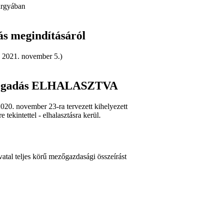
tárgyában
s megindításáról
: 2021. november 5.)
élfogadás ELHALASZTVA
020. november 23-ra tervezett kihelyezett
tekintettel - elhalasztásra kerül.
atal teljes körű mezőgazdasági összeírást