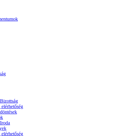
umentumok
ság
 Bizottság
, elérhetőség
 döntések
ók
 Iroda
yek
, elérhetőség